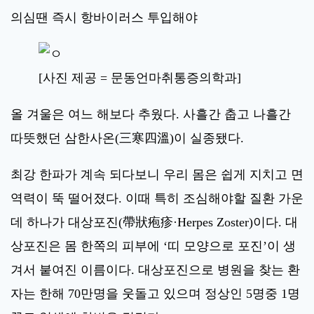
의심땐 즉시 항바이러스 투입해야
[사진 제공 = 문동언마취통증의학과]
올 겨울은 여느 해보다 추웠다. 사흘간 춥고 나흘간
따뜻했던 삼한사온(三寒四溫)이 실종됐다.
최강 한파가 계속 되다보니 우리 몸은 쉽게 지치고 면
역력이 뚝 떨어졌다. 이때 특히 조심해야할 질환 가운
데 하나가 대상포진(帶狀疱疹·Herpes Zoster)이다. 대
상포진은 몸 한쪽의 피부에 ‘띠 모양으로 포진’이 생
겨서 붙여진 이름이다. 대상포진으로 병원을 찾는 환
자는 한해 70만명을 웃돌고 있으며 정상인 5명중 1명