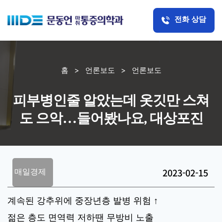
전화 상담
홈
>
언론보도
>
언론보도
피부병인줄 알았는데 옷깃만 스쳐
도 으악…들어봤나요, 대상포진
2023-02-15
매일경제
계속된 강추위에 중장년층 발병 위험 ↑
젊은 층도 면역력 저하땐 무방비 노출