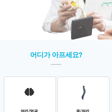
더 효과있게
통증치료 30년 경험의
문동언원장이 직접 진료합니다
어디가 아프세요?
목/허리
머리/얼굴