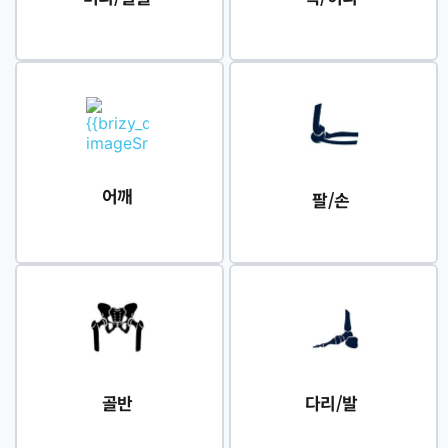
어깨
팔/손
골반
다리/발