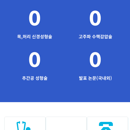
0
0
목,허리 신경성형술
고주파 수핵감압술
0
0
추간공 성형술
발표 논문(국내외)