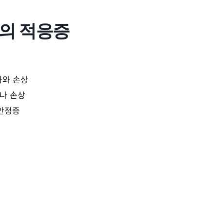
y)의 적응증
좌와 손상
좌나 손상
불안정증