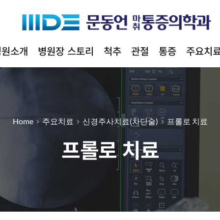
병원소개
병원장 스토리
척추
관절
통증
주요치
Home
주요치료
신경주사치료(차단술)
프롤로 치료
프롤로 치료