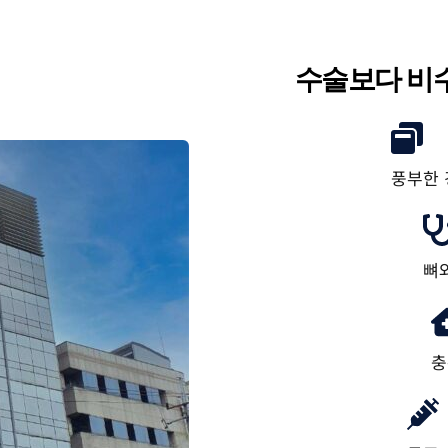
수술보다 비
풍부한 
뼈
충