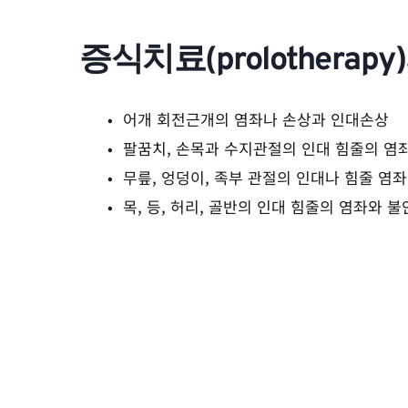
증식치료(prolotherap
어개 회전근개의 염좌나 손상과 인대손상
팔꿈치, 손목과 수지관절의 인대 힘줄의 염
무릎, 엉덩이, 족부 관절의 인대나 힘줄 염
목, 등, 허리, 골반의 인대 힘줄의 염좌와 